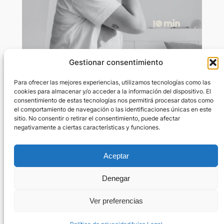
Gestionar consentimiento
Yoga facial: relajación
Para ofrecer las mejores experiencias, utilizamos tecnologías como las
cookies para almacenar y/o acceder a la información del dispositivo. El
consentimiento de estas tecnologías nos permitirá procesar datos como
May 24, 2024
—
Marta Rivas Rius
el comportamiento de navegación o las identificaciones únicas en este
por
sitio. No consentir o retirar el consentimiento, puede afectar
negativamente a ciertas características y funciones.
en
Yoga para sanar
Contenido restringido. Inicia sesión para visualizar el
contenido. Si no tienes cuenta, ¡únete a nosotras!.
Aceptar
Denegar
Ver preferencias
¿Necesitas ayuda?
Política de privacidad
Términos y condiciones del servicio
Aviso Legal