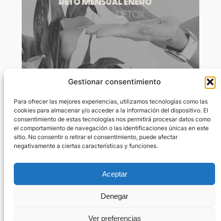
Gestionar consentimiento
Enero: Detox físico y emocional
Para ofrecer las mejores experiencias, utilizamos tecnologías como las
cookies para almacenar y/o acceder a la información del dispositivo. El
consentimiento de estas tecnologías nos permitirá procesar datos como
Dic 31, 2024
—
Marta Rivas Rius
el comportamiento de navegación o las identificaciones únicas en este
por
sitio. No consentir o retirar el consentimiento, puede afectar
negativamente a ciertas características y funciones.
en
Retos mensuales
Contenido restringido. Inicia sesión para visualizar el
contenido. Si no tienes cuenta, ¡únete a nosotras!.
Aceptar
Denegar
Ver preferencias