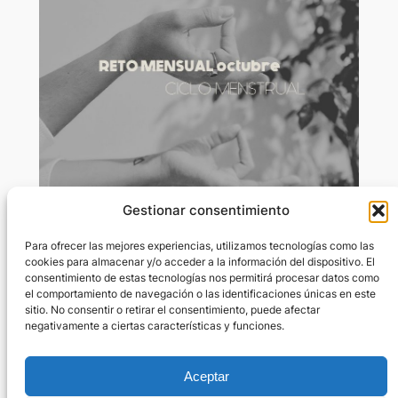
Gestionar consentimiento
Octubre: yoga y ciclo menstrual
Para ofrecer las mejores experiencias, utilizamos tecnologías como las
cookies para almacenar y/o acceder a la información del dispositivo. El
consentimiento de estas tecnologías nos permitirá procesar datos como
Sep 19, 2024
—
Marta Rivas Rius
por
el comportamiento de navegación o las identificaciones únicas en este
sitio. No consentir o retirar el consentimiento, puede afectar
negativamente a ciertas características y funciones.
en
Retos mensuales
Contenido restringido. Inicia sesión para visualizar el
contenido. Si no tienes cuenta, ¡únete a nosotras!.
Aceptar