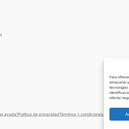
l
Para ofrecer
almacenar y/
tecnologías
identificaci
afectar nega
A
as ayuda?
Política de privacidad
Términos y condiciones del servicio
A