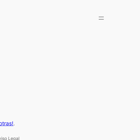
otras!
.
viso Legal