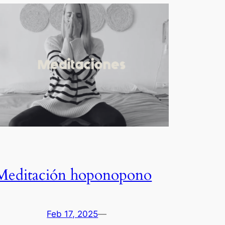
Meditación hoponopono
Feb 17, 2025
—