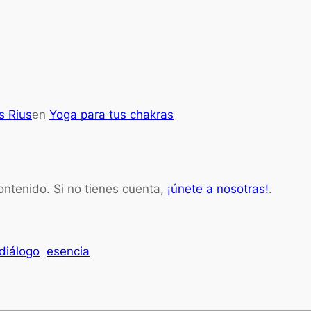
s Rius
en
Yoga para tus chakras
contenido. Si no tienes cuenta,
¡únete a nosotras!
.
diálogo
esencia