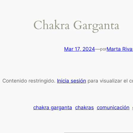
Chakra Garganta
Mar 17, 2024
—
Marta Riva
por
Contenido restringido.
Inicia sesión
para visualizar el 
chakra garganta
chakras
comunicación