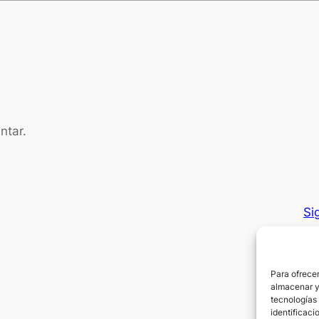
ntar.
Si
Para ofrecer
almacenar y/
tecnologías
identificaci