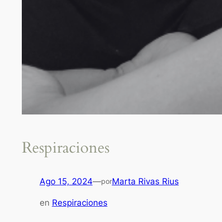
Respiraciones
Ago 15, 2024
—
Marta Rivas Rius
por
en
Respiraciones