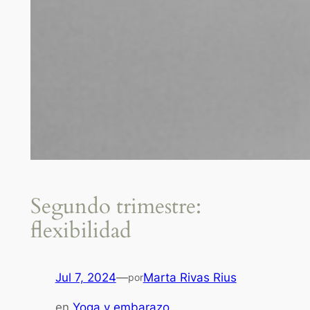
Segundo trimestre:
flexibilidad
Jul 7, 2024
—
Marta Rivas Rius
por
en
Yoga y embarazo