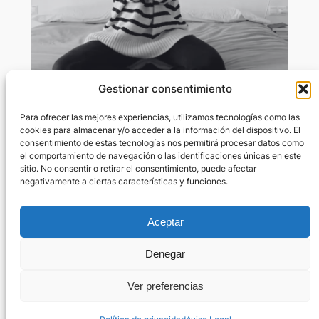
Gestionar consentimiento
Adiós preocupaciones – Surrender
Para ofrecer las mejores experiencias, utilizamos tecnologías como las
cookies para almacenar y/o acceder a la información del dispositivo. El
consentimiento de estas tecnologías nos permitirá procesar datos como
Jun 2, 2024
—
Marta Rivas Rius
el comportamiento de navegación o las identificaciones únicas en este
por
sitio. No consentir o retirar el consentimiento, puede afectar
negativamente a ciertas características y funciones.
en
Meditaciones
Contenido restringido. Inicia sesión para visualizar el
contenido. Si no tienes cuenta, ¡únete a nosotras!.
Aceptar
Denegar
Ver preferencias
¿Necesitas ayuda?
Política de privacidad
Términos y condiciones del servicio
Aviso Legal