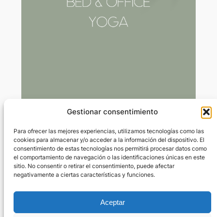
Gestionar consentimiento
Yoga en la cama: amanece con flow
Para ofrecer las mejores experiencias, utilizamos tecnologías como las
cookies para almacenar y/o acceder a la información del dispositivo. El
consentimiento de estas tecnologías nos permitirá procesar datos como
Mar 23, 2024
—
Marta Rivas Rius
por
el comportamiento de navegación o las identificaciones únicas en este
sitio. No consentir o retirar el consentimiento, puede afectar
negativamente a ciertas características y funciones.
en
Yoga en la cama & office
Contenido restringido. Inicia sesión para visualizar el
contenido. Si no tienes cuenta, ¡únete a nosotras!.
Aceptar