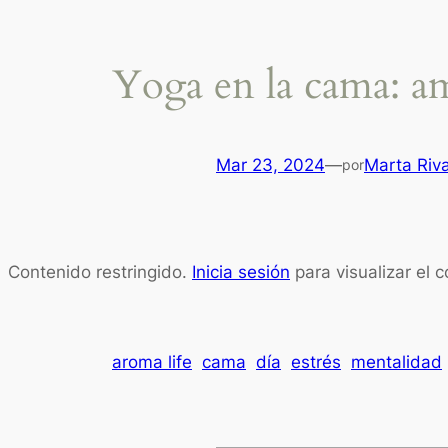
Yoga en la cama: a
Mar 23, 2024
—
Marta Riv
por
Contenido restringido.
Inicia sesión
para visualizar el 
aroma life
cama
día
estrés
mentalidad