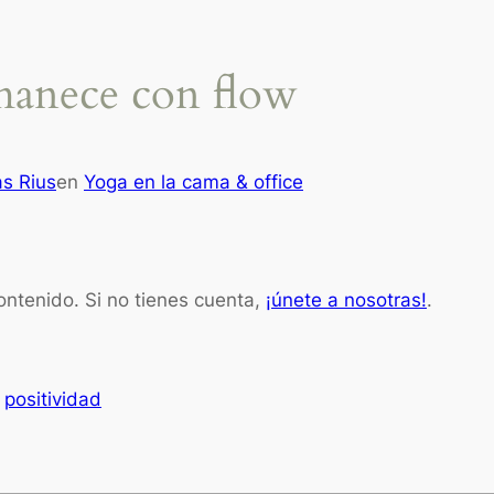
manece con flow
as Rius
en
Yoga en la cama & office
contenido. Si no tienes cuenta,
¡únete a nosotras!
.
positividad