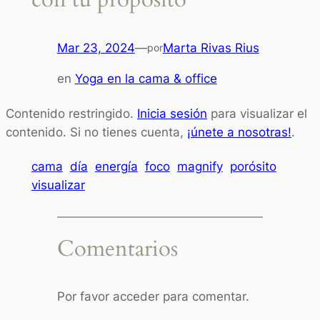
Mar 23, 2024
—
Marta Rivas Rius
por
en
Yoga en la cama & office
Contenido restringido.
Inicia sesión
para visualizar el
contenido. Si no tienes cuenta,
¡únete a nosotras!
.
cama
día
energía
foco
magnify
porósito
visualizar
Comentarios
Por favor acceder para comentar.