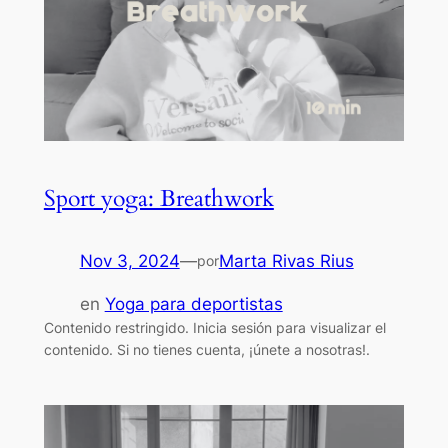
Sport yoga: Breathwork
Nov 3, 2024
—
Marta Rivas Rius
por
en
Yoga para deportistas
Contenido restringido. Inicia sesión para visualizar el
contenido. Si no tienes cuenta, ¡únete a nosotras!.