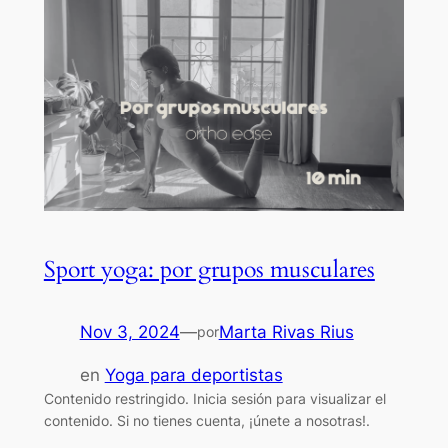
Sport yoga: por grupos musculares
Nov 3, 2024
—
Marta Rivas Rius
por
en
Yoga para deportistas
Contenido restringido. Inicia sesión para visualizar el
contenido. Si no tienes cuenta, ¡únete a nosotras!.