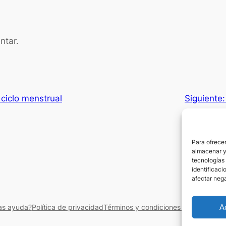
ntar.
 ciclo menstrual
Siguiente
Para ofrecer
almacenar y/
tecnologías
identificaci
afectar nega
A
as ayuda?
Política de privacidad
Términos y condiciones del servicio
A